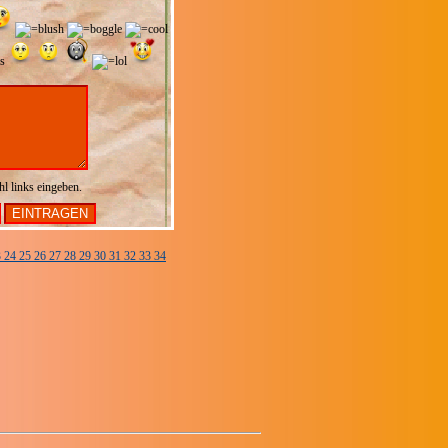
hl links eingeben.
3
24
25
26
27
28
29
30
31
32
33
34