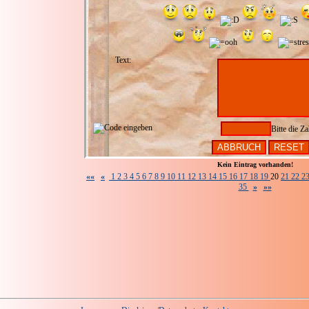
Text:
Bitte die Za
Kein Eintrag vorhanden!
««
«
1
2
3
4
5
6
7
8
9
10
11
12
13
14
15
16
17
18
19
20
21
22
2
35
»
»»