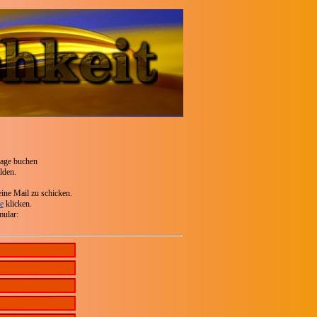
sage buchen
lden.
ine Mail zu schicken.
e
klicken.
mular: